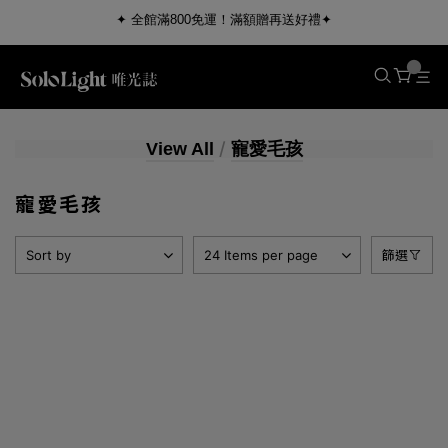
✦ 全館滿800免運！滿額贈再送好禮✦
/
View All
寵愛毛孩
Featured Products
Maternea 媽咪莉娜
寵愛毛孩
KÜSSEN 葵森
Sport Ready 斯博銳迪
Sort by
24 Items per page
篩選
NourishPetCo 紐芮寵
Areaware
孕嬰保養
寵愛毛孩
運動生活