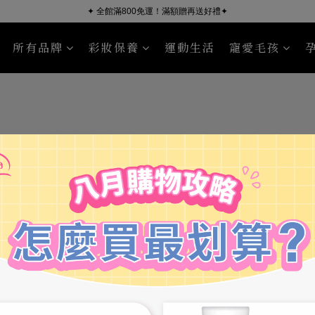
✦ 全館滿800免運！滿額贈再送好禮✦
所有品牌
彩妝保養
運動生活
寵愛毛孩
KÜSSEN
Nourish Pet Company
沐浴清潔
臉部保養
毛皮照護
身體保養
Sport Read