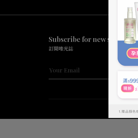
Subscribe for new stories a
訂閱唯光誌