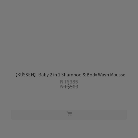
【KÜSSEN】Baby 2 in 1 Shampoo & Body Wash Mousse
NT$385
NT$500