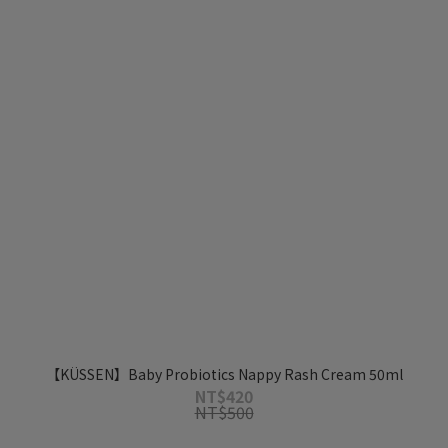
【KÜSSEN】Baby Probiotics Nappy Rash Cream 50ml
NT$420
NT$500