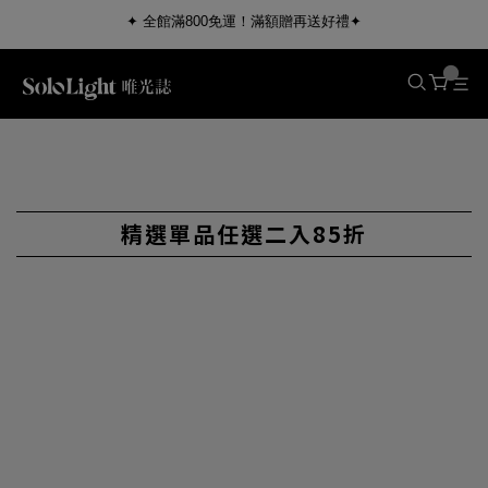
✦ 全館滿800免運！滿額贈再送好禮✦
精選單品任選二入85折