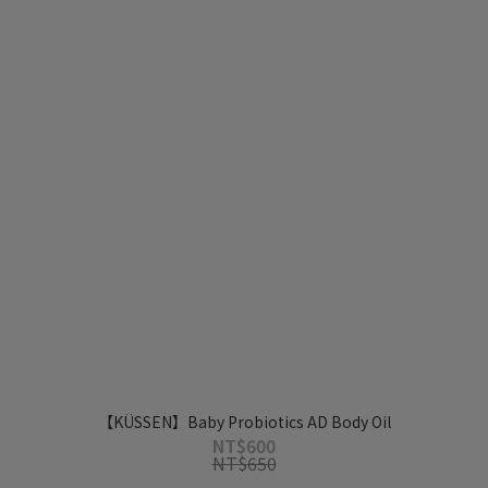
【KÜSSEN】Baby Probiotics AD Body Oil
NT$600
NT$650