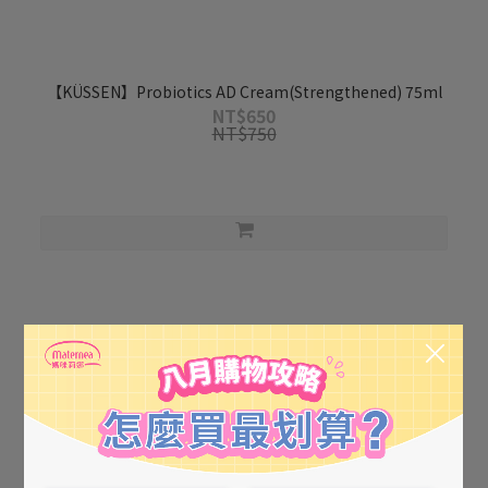
【KÜSSEN】Probiotics AD Cream(Strengthened) 75ml
NT$650
NT$750