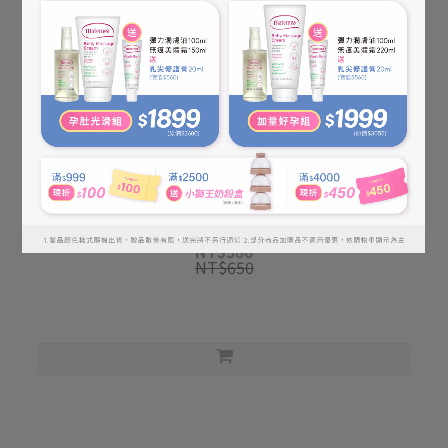
【KÜSSEN】Probiotics Moisturizing Lotion 120ml
NT$580
NT$650