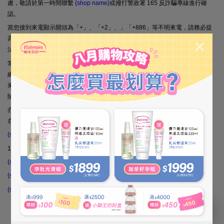
慮，敬請於第一時間聯繫
{shop name}
或撥打警政署 165 反詐騙專線進行確
認。
當您接到來電顯示開頭為「+」、「+2」、」「+886」等不明來電，請務必提
高警覺，更要提防對方竄改電話號碼或假裝成特定公司、銀行、司法機關的手
法。不明連結、不認識的LINE好友邀請或簡訊，也請不要點選。
常見詐騙手法如「重複下單」、「誤設分期付款」以取信消費者，再要求進行
網路銀行或ATM操作流程。如果與銀行帳務有關，請您直接致電給銀行，如果
來電內容要求您操作相關帳戶、提供資料等，也請您直接拒絕，降低詐騙的風
險。
亦請您定期修改密碼、強化密碼強度（以大小寫英文、數字混合使用）、不要
在公用電腦輸入帳號密碼，以提高資訊安全。
{shop name}
敬祝順心如意
165全民防騙網：
https://165.npa.gov.tw/#/
{shop name}
客服專線：
{shop name}
Line@帳號：
{shop name}
客服信箱：