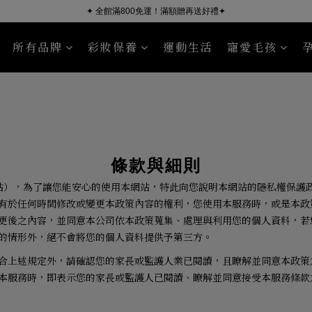
✦ 全館滿800免運！滿額贈再送好禮✦
所有品牌
彩妝保養
運動生活
寵愛毛孩
ÜSSEN 葵森
NourishPetCo 紐芮寵
沐浴清潔
臉部保養
毛皮照護
身體保養
Sport R
條款與細則
站），為了讓您能安心的使用本網站，特此向您說明本網站的隱私權保護
有於任何時間修改或變更本政策內容的權利，您使用本服務時，或是本政
更後之內容，並同意本公司依本政策蒐集、處理與利用您的個人資料，若
的情形外，絕不會將您的個人資料提供予第三方。
合上述規定外，請確認您的家長或監護人業已閱讀，且瞭解並同意本政策
本服務時，即表示您的家長或監護人已閱讀、瞭解並同意接受本服務條款