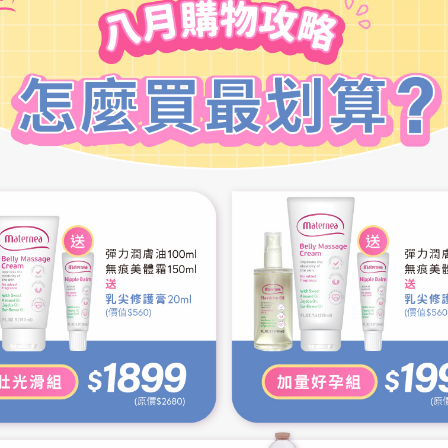
相關單位有權拒絕或配合您使用本網站之全部或部分服務。
切勿將個人資料提供給任何人。提醒您於登入本網站所提供之各項服務之
用私密瀏覽，切記要關閉瀏覽器視窗，以保障您的權益。
之所在地，及本公司相關服務之行銷地區，為您個人資料利用之地區。
夥伴、相關委外協力廠商（例如：提供金流服務之廠商）及政府機關，為
連結以及其他合作夥伴所提供的商品或服務，若您點進該網站頁面時，該
換、或出租任何您的個人資料給其他團體、個人或私人企業：