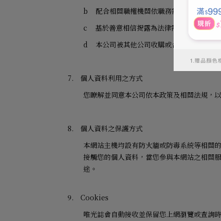
b
配合相關職權機關依職務需要之調查或使
c
基於善意相信揭露為法律需要，或為維護
d
本公司被其他公司收購或合併時，我們有
7.
個人資料利用之方式
您瞭解並同意本公司依本政策及相關法規，
8.
個人資料之保護方式
本網站主機均設有防火牆或防毒系統等相關
接觸您的個人資料，當您參與本網站之相關
途。
9.
Cookies
唯光誌會自動接收並保留您上網瀏覽或查詢