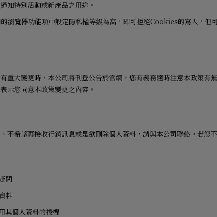
、通知特別活動或新產品之用途。
用的瀏覽器功能項中設定隱私權等級為高，即可拒絕
Cookies
的寫入，但
當有重大變更時，本公司將刊登公告於官網，您有義務隨時注意本政策有
即表示您同意本政策變更之內容。
料、不希望再接收行銷訊息或是欲刪除個人資料，請與本公司聯絡。若您
。
疑問
資料
用其個人資料的授權