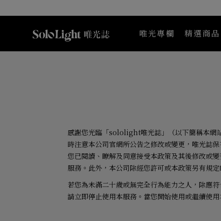
唯光專欄
精選商品
Maternea 媽咪莉娜
K
感謝您光臨「
sololight
唯光誌」（以下簡稱本網
時注意本公司官網所公告之修改或變更，唯光誌保
您已閱讀、瞭解及同意接受本政策及其後修改或變
服務。此外，本公司除經您許可或本政策另有規定
若您為未滿二十歲或無完全行為能力之人，除應符
請立即停止使用本服務。當您開始使用或繼續使用