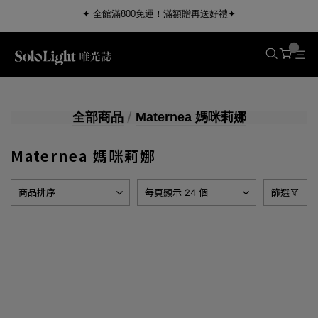
✦ 全館滿800免運！滿額贈再送好禮✦
/
全部商品
Maternea 媽咪莉娜
精選商品
Maternea 媽咪莉娜
Maternea 媽咪莉娜
KÜSSEN 葵森
Sport Ready 斯博銳迪
商品排序
每頁顯示 24 個
篩選
NourishPetCo 紐芮寵
Areaware
孕嬰保養
寵愛毛孩
運動生活