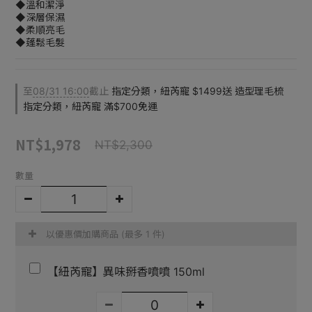
◆溫和潔淨
◆深層保濕
◆柔順亮毛
◆蓬鬆毛髮
至
08/31 16:00
截止
指定分類，紐芮寵 $1499送 造型理毛梳
指定分類，紐芮寵 滿$700免運
NT$1,978
NT$2,300
數量
以優惠價加購商品
(最多 1 件)
【紐芮寵】異味掰香噴噴 150ml