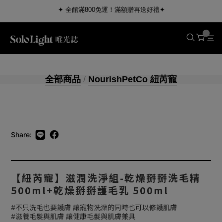
✦ 全館滿800免運！滿額贈再送好禮✦
全部商品
/
NourishPetCo 紐芮寵
Share:
【紐芮寵】滋潤洗淨組-乾燥掰掰洗毛精
500ml+乾燥掰掰護毛乳 500ml
#不只洗毛也要護膚 讓寵物洗澡的同時也可以修護肌膚
#滋養毛髮與肌膚 讓健康毛髮與肌膚兼具