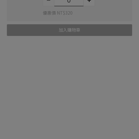
優惠價 NT$320
加入購物車
送貨及付款方
商品描述
顧客評價
式