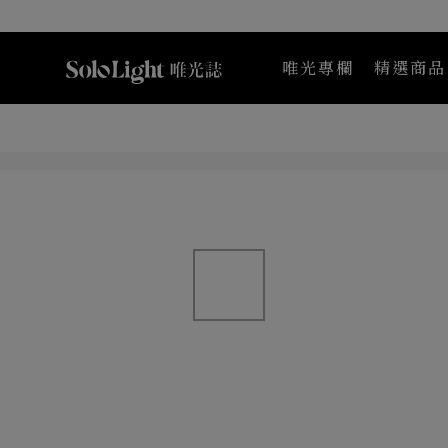
唯光專欄
精選商品
Maternea 媽咪莉娜
K