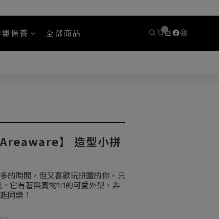
孕嬰保養
全部商品
eady 斯博銳迪
Areaware
reaware】 造型小拼
多的時間，但又喜歡玩拼圖的你，只
。它有著與實物1:1的可愛外型，非
起同樂！