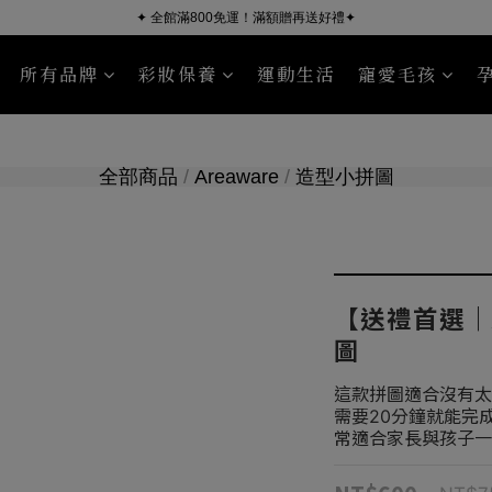
✦ 全館滿800免運！滿額贈再送好禮✦
所有品牌
彩妝保養
運動生活
寵愛毛孩
ÜSSEN 葵森
NourishPetCo 紐芮寵
沐浴清潔
臉部保養
毛皮照護
身體保養
Sport R
全部商品
/
Areaware
/
造型小拼圖
【送禮首選｜A
圖
這款拼圖適合沒有太
需要20分鐘就能完成
常適合家長與孩子一