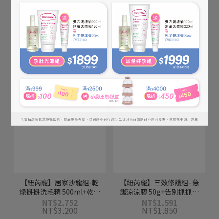
NT$500
NT$650
【紐芮寵】居家沙龍組-乾
【紐芮寵】三效修護組- 急
燥掰掰洗毛精 500ml+乾燥
護涼涼膠 50g+告別抓抓霜
掰掰護毛乳 500ml+異味掰
75g+肉球棒棒 17g
NT$2,752
NT$1,591
NT$3,200
NT$1,850
香噴噴150ml