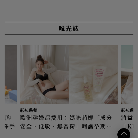
唯光誌
彩妝保養
彩妝保
品牌
歐洲孕婦都愛用：媽咪莉娜「成分
將益
愛不釋手
安全、低敏、無香精」呵護孕期到
「KÜ
產後的每個時刻
易敏