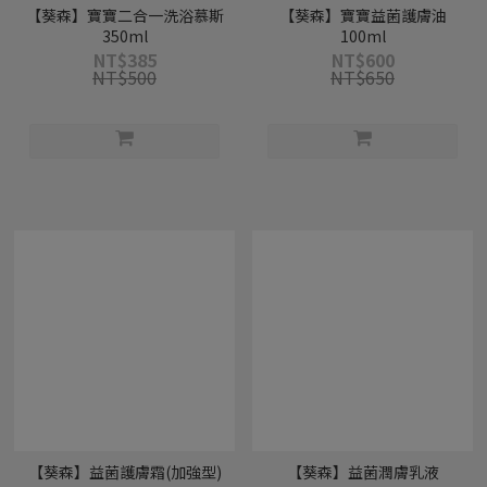
【葵森】寶寶二合一洗浴慕斯
【葵森】寶寶益菌護膚油
350ml
100ml
NT$385
NT$600
NT$500
NT$650
【葵森】益菌護膚霜(加強型)
【葵森】益菌潤膚乳液