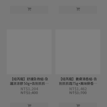
【紐芮寵】舒護急救組-急
【紐芮寵】養膚清香組-告
護涼涼膠 50g+告別抓抓霜
別抓抓霜75g+異味掰香噴
75g
噴 150ml
NT$1,204
NT$1,462
NT$1,400
NT$1,700