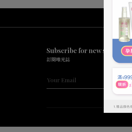
Subscribe for new stories a
訂閱唯光誌