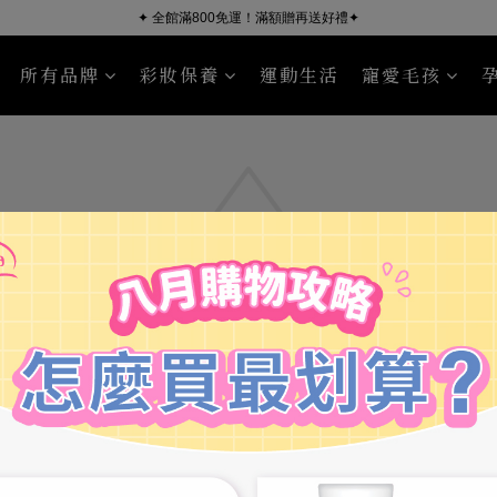
✦ 全館滿800免運！滿額贈再送好禮✦
所有品牌
彩妝保養
運動生活
寵愛毛孩
ÜSSEN 葵森
NourishPetCo 紐芮寵
沐浴清潔
臉部保養
毛皮照護
身體保養
Sport R
此活動已下架