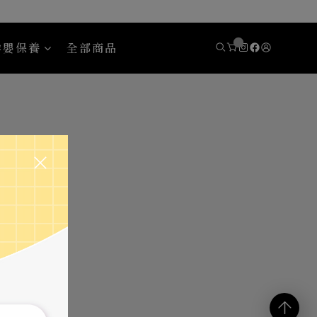
孕嬰保養
全部商品
eady 斯博銳迪
Areaware