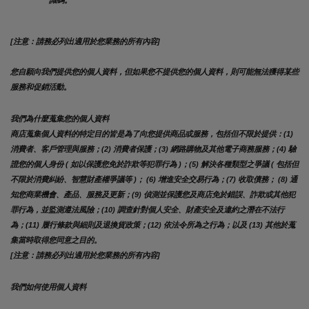
識碼。
[注意：請務必列出適用於您業務的所有內容]
您自願向我們提供您的個人資料，但如果您不提供您的個人資料，則可能無法獲得某些
服務和促銷活動。
我們為什麼蒐集您的個人資料
商店蒐集個人資料的特定目的皆是為了向您提供商品或服務，包括但不限於提供：(1) 
消費者、客戶管理與服務；(2) 消費者保護；(3) 網路購物及其他電子商務服務；(4) 驗
證您的個人身份 ( 如以保護您免於詐欺等犯罪行為 )；(5) 解決各種類型之爭議 ( 包括但
不限於消費糾紛、智慧財產權爭議等 )； (6) 增進安全交易行為；(7) 收取債務； (8) 通
知您商業機會、產品、服務及更新；(9) 偵測並保護您及商店免於錯誤、詐欺或其他犯
罪行為，並監測遵法風險；(10) 調查針對個人安全、財產安全及違約之潛在不法行
為；(11) 履行條款與細則及退換貨政策；(12) 依法令所為之行為；以及 (13) 其他於蒐
集當時取得您同意之目的。
[注意：請務必列出適用於您業務的所有內容]
我們如何使用個人資料