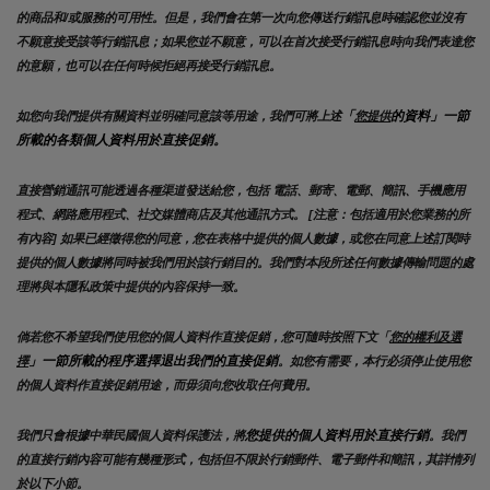
的商品和/或服務的可用性。但是，我們會在第一次向您傳送行銷訊息時確認您並沒有
不願意接受該等行銷訊息；如果您並不願意，可以在首次接受行銷訊息時向我們表達您
的意願，也可以在任何時候拒絕再接受行銷訊息。
「
的資料」一節
如您向我們提供有關資料並明確同意該等用途，我們可將上述
您提供
所載的各類個人資料用於直接促銷。
直接營銷通訊可能透過各種渠道發送給您，包括 電話、郵寄、電郵、簡訊、手機應用
程式、網路應用程式、社交媒體商店及其他通訊方式。 [注意：包括適用於您業務的所
有內容] 如果已經徵得您的同意，您在表格中提供的個人數據，或您在同意上述訂閱時
提供的個人數據將同時被我們用於該行銷目的。我們對本段所述任何數據傳輸問題的處
理將與本隱私政策中提供的內容保持一致。
倘若您不希望我們使用您的個人資料作直接促銷，您可隨時按照下文「
您的權利及選
」一節所載的程序選擇退出我們的直接促銷
擇
。如您有需要，本行必須停止使用您
的個人資料作直接促銷用途，而毋須向您收取任何費用。
您提供的個人資料用於直接行銷
我們只會根據中華民國個人資料保護法，將
。我們
的直接行銷內容可能有幾種形式，包括但不限於行銷郵件、電子郵件和簡訊，其詳情列
於以下小節。