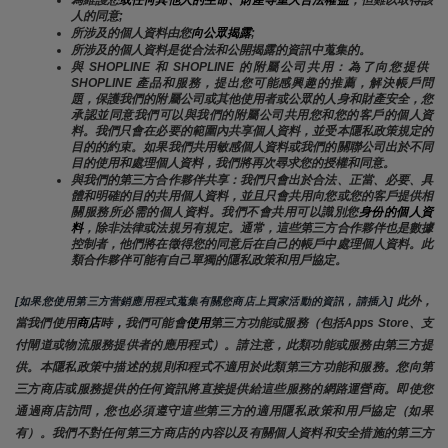
人的同意;
所涉及的個人資料由您
向公眾揭露
;
所涉及的個人資料是從合法和公開揭露的資訊中蒐集的。
與 SHOPLINE 和 SHOPLINE 的附屬公司共用：為了向您提供 
SHOPLINE 產品和服務，提出您可能感興趣的推薦，解決帳戶問
題，保護我們的附屬公司或其他使用者或公眾的人身和財產安全，您
承認並同意我們可以與我們的附屬公司共用您和您的客戶的個人資
料。我們只會在必要的範圍內共享個人資料，並受本隱私政策規定的
目的的約束。如果我們共用敏感個人資料或我們的關聯公司出於不同
目的使用和處理個人資料，我們將再次尋求您的授權和同意。
與我們的第三方合作夥伴共享：我們只會出於合法、正當、必要、具
體和明確的目的共用個人資料，並且只會共用向您或您的客戶提供相
關服務所必需的個人資料。我們不會共用可以識別您
身份的個人資
料
，除非法律或法規另有規定。通常，這些第三方合作夥伴也是數據
控制者，他們將在徵得您的同意后在自己的帳戶中處理個人資料。此
類合作夥伴可能有自己單獨的隱私政策和用戶協定。
 此外，
[如果您使用第三方营銷應用程式蒐集有關您商店上買家活動的資訊，請插入]
當我們使用
商店
時
，
我們可能會
使用
第三方功能或服務（包括Apps Store、支
付閘道或物流服務提供者的應用程式）。請注意，此類功能或服務由第三方提
供。本隱私政策中描述的規則和程式不適用於此類第三方功能和服務。您向第
三方商店或服務提供的任何資訊將直接提供給這些服務的網路運營商。即使您
通過商店訪問，您也必須遵守這些第三方的適用隱私政策和用戶協定（如果
有）。我們不對任何第三方商店的內容以及有關個人資料和安全措施的第三方