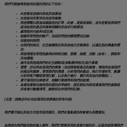
我們可能會將您提供的資訊用於以下目的：
向您發送促銷內容或其他通信;
向您提供所要求的信息和服務;
與您聯繫以跟進或確認您的訂單，約會，退貨或退款，並向您發送與我們
提供給您的產品和服務相關的其他非行銷通信;
處理您的付款和/或交易;
創建和管理您的帳戶，包括訪問您的購買歷史記錄;
回復您的詢問;
在我們的商店、社交媒體商店和其他地方定製廣告，以滿足您的興趣和歷
史;
與您溝通並管理您參與的特殊活動、競賽、抽獎、活動（如有）、調查和
其他優惠;
操作並與您就我們的社交網路或[移動應用程式]進行溝通;
運營、評估和改進我們的業務（包括開發新產品和服務，增強和改進我們
的產品和服務，管理我們的溝通，分析我們的產品，執行市場研究、數據
分析和客戶關係管理計劃，以及執行會計、審計和其他內部職能）;
遵守適用的法律要求、相關行業標準和我們的政策;
為避免重複並確保您的資訊的準確性，請定期在內部或通過我們的服務提
供者進行數據清理，鏈接或合併我們的記錄。
[注意：請務必列出包括適用於您業務的所有內容]
我們還可能以其他方式使用這些資訊，我們在蒐集資訊時會發出具體通知。
如果您向我們提供您的個人資料，我們打算將其用於直接行銷目的，以提供或宣傳我們