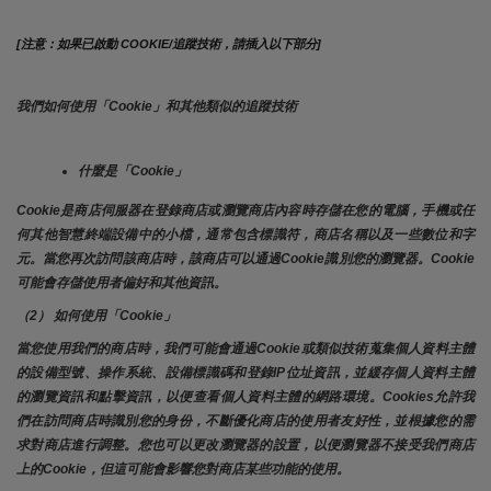
[注意：如果已啟動 COOKIE/追蹤技術，請插入以下部分]
我們如何使用「Cookie」和其他類似的追蹤技術
什麼是「Cookie」
Cookie是商店伺服器在登錄商店或瀏覽商店內容時存儲在您的電腦，手機或任
何其他智慧終端設備中的小檔，通常包含標識符，商店名稱以及一些數位和字
元。當您再次訪問該商店時，該商店可以通過Cookie識別您的瀏覽器。Cookie 
可能會存儲使用者偏好和其他資訊。
（2） 如何使用「Cookie」
當您使用我們的商店時，我們可能會通過Cookie或類似技術蒐集個人資料主體
的設備型號、操作系統、設備標識碼和登錄IP位址資訊，並緩存個人資料主體
的瀏覽資訊和點擊資訊，以便查看個人資料主體的網路環境。Cookies允許我
們在訪問商店時識別您的身份，不斷優化商店的使用者友好性，並根據您的需
求對商店進行調整。您也可以更改瀏覽器的設置，以便瀏覽器不接受我們商店
上的Cookie，但這可能會影響您對商店某些功能的使用。