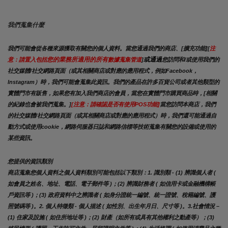
我們蒐集什麼
我們可能會從各種來源獲取有關您的個人資料。當您通過我們的商店、[擴充功能][
注
您的業務所適用的所有
或通過
意：請置入包括
數據蒐集管道
]
您訪問和/或使用我們的
社交媒體/社交網路頁面（或其相關商店或對應的應用程式，例如Facebook，
Instagram）時，我們可能會蒐集此資訊。我們的產品在許多百貨公司或者其他類型的
實體門市有販售，如果您有加入我們商店的會員，當您在實體門市購買商品時，[相關
的紀錄也會被我們蒐集。]
[注意：請確認是否有使用POS功能]
當您訪問本商店，我們
的社交媒體/社交網路頁面（或其相關商店或對應的應用程式）時，我們還可能通過自
動方式或使用cookie，網路伺服器日誌和網路信標等技術蒐集有關您的設備或使用的
某些資訊。
您提供的資訊類別
商店蒐集您個人資料之個人資料類別可能包括以下類別：1. 識別類 - (1) 辨識個人者 ( 
如會員之姓名、地址、電話、電子郵件等 )；(2) 辨識財務者 ( 如信用卡或金融機構帳
戶資訊等 )；(3) 政府資料中之辨識者 ( 如身分證統一編號、統一證號、稅籍編號、護
照號碼等 )。2. 個人特徵類 - 個人描述 ( 如性別、出生年月日、尺寸等 )。3.社會情況 – 
(1) 住家及設施 ( 如住所地址等 )；(2) 財產（如所有或具有其他權利之動產等）；(3) 