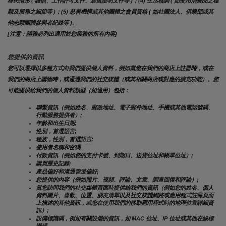
移民情形 ( 護照、工作許可文件、居留證明文件等 )；(4) 生活格調 ( 如使用消費品之種
類及服務之細節等 )；(5) 慈善機構或其他團體之會員資格 ( 如社團法人、俱樂部或其
他志願團體參與者紀錄等 )。
[注意：請務必列出適用於您業務的所有內容]
您提供的資訊
時
您可以選擇以多種方式向我們提供個人資料，例如當您在我們的商店上註冊
，或在
我們的商店上購物時，或通過我們的社交媒體（或其相關商店或對應的擴充功能）。您
可能提供給我們的個人資料類型（如適用）包括：
聯繫資訊（例如姓名、郵政地址、電子郵件地址、手機或其他電話號碼、
行動服務提供者）;
年齡和出生日期;
性別，首選語言;
種族，性別，首選語言;
使用者名稱和密碼
付款資訊（例如您的支付卡號、到期日、送貨位址和帳單位址）;
購買歷史記錄;
產品偏好和溝通管道偏好;
您提供的內容（例如照片、視頻、評論、文章、調查回復和評論）;
當您訪問我們的社交媒體頁面時提供給我們的資訊（例如您的姓名、個人
資料圖片、喜歡、位置、朋友清單以及社交媒體網路或應用程式註冊頁面
上描述的其他資訊，或您在使用我們的移動應用程式時的地理位置詳細資
訊）;
設備標識碼，例如有關設備的資訊，如 MAC 位址、IP 位址或其他在線標