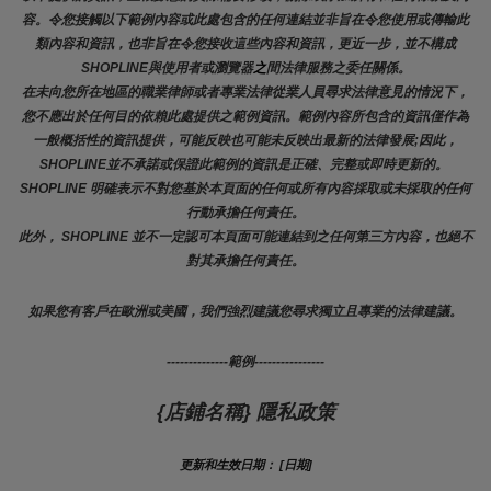
容。令您接觸以下範例內容或此處包含的任何連結並非旨在令您使用或傳輸此
類內容和資訊，也非旨在令您接收這些內容和資訊，更近一步，並不構成
SHOPLINE與使用者或瀏覽器
之
間法律服務之委任關係。
在未向您所在地區的職業律師或者專業法律從業人員尋求法律意見的情況下，
您不應出於任何目的依賴此處提供之範例資訊。範例內容所包含的資訊僅作為
一般概括性的資訊提供，可能反映也可能未反映出最新的法律發展;因此，
SHOPLINE並不承諾或保證此範例的資訊是正確、完整或即時更新的。 
SHOPLINE 明確表示不對您基於本頁面的任何或所有內容採取或未採取的任何
行動承擔任何責任。
此外， SHOPLINE 並不一定認可本頁面可能連結到之任何第三方內容，也絕不
對其承擔任何責任。
如果您有客戶在歐洲或美國，我們強烈建議您尋求獨立且專業的法律建議。
--------------範例----------------
{店鋪名稱} 隱私政策
更新和生效日期： [日期]