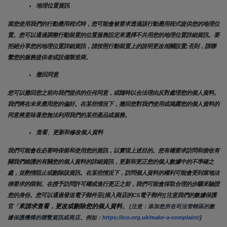
地理位置資訊
當您使用我們的行動應用程式時，您可能會被要求透過該行動應用程式提供您的地理位
置。您可以通過調整行動裝置的位置服務設定來選擇不共用您的地理位置詳細資訊。要
拒絕分享您的地理位置詳細資訊，請按照行動裝置上的說明更改相關設置;否則，請聯
繫您的服務提供者或設備製造商。
撤回同意
您可以撤回您之前向我們提供的任何同意，或隨時以合法理由反對處理您的個人資料。
我們將在未來應用您的偏好。在某些情況下，撤回您對我們使用或揭露您的個人資料的
同意將意味著您無法利用我們的某些產品或服務。
查看、更新和修改個人資料
我們可能會在必要時保留和使用您的資訊，以實現上述目的。您有權要求訪問和接收有
關我們維護的有關您的個人資料的詳細資訊，更新和更正您的個人數據中的不準確之
處，並酌情阻止或刪除該資訊。在某些情況下，訪問個人資料的權利可能會受到當地法
律要求的限制。在授予訪問許可權或進行更正之前，我們可能會採取合理的步驟來驗證
您的身份。您可以通過發送電子郵件至{插入商店的CS電子郵件][注意我們的數據保護
來請求查看，更改或刪除您的個人資料
官「
。
 [注意：添加您所在司法管轄區的數
據保護機構的聯繫資訊或商店。例如：
https://ico.org.uk/make-a-complaint/
]