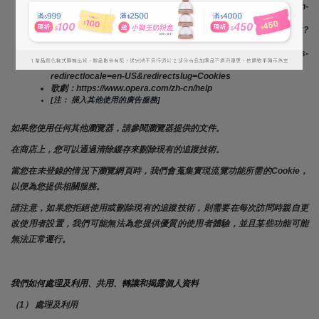
IE：https://support.microsoft.com/en-
us/help/260971/description-of-cookies
Safari（桌面版）：https://support.apple.com/kb/PH5042?
locale=en_US
火狐瀏覽器：https://support.mozilla.org/en-US/kb/cookies-
information-websites-store-on-your-computer?
redirectlocale=en-US&redirectslug=Cookies
歌劇：https://www.opera.com/zh-cn/help
[注： 插入其他使用的廣告服務]
如果您使用任何其他瀏覽器，請參閱瀏覽器提供的文件。
在商店上，您可以通過清除緩存來刪除現有的追蹤技術。
當您在未登錄的情況下瀏覽網頁時，我們會蒐集實現流覽功能所需的Cookie，
以便為您提供相關服務。
請注意，如果您拒絕使用或刪除現有的追蹤技術，則需要在每次訪問時親自更
改使用者設置，我們可能無法為您提供優質的使用者體驗，並且某些功能可能
無法正常運行。
我們如何處理及利用、共用、轉讓和揭露個人資料
（1） 處理及利用