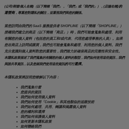
}的
{公司/商號/個人名稱}（以下簡稱「我們」，「我們」或「我們的」），{店舖名稱
運營商
，尊重您對隱私的關注，並重視我們與您的關係。 
當您訪問由我們的 SaaS 服務提供者 SHOPLINE（以下簡稱「SHOPLINE」）
授權我們建立的商店（以下簡稱「商店」）時，我們可能會蒐集和處理、利用
有關您的個人資料（包括您的員工和/或代表、代理您處理事務的人員）。如果
您在商店上訪問或購買，我們也可能會蒐集和處理、利用您的個人資料。我們
充分意識到個人資料對您的重要性，我們致力於確保商店的完整性和安全性。
本隱私政策描述了我們蒐集的有關您的個人資料的類型，我們如何使用這些資訊，我們
的
選擇。
與誰共享資訊，以及您就我們使用這些資訊
可行
本隱私政策將説明您瞭解以下內容：
我們蒐集什麼
您提供的資訊
我們如何使用個人資料
我們如何使用「Cookie」和其他類似的追蹤技術
我們如何處理、共用、轉讓和揭露個人資料
您的權利和選擇
我們如何保護個人資料
如何更新本隱私政策
如何聯絡我們