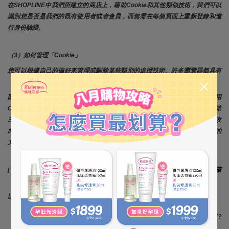
在SHOPLINE中我們所建立的商店上，藉助Cookie和其他類似技術，我們可以
識別您是否是我們的既有使用者或者會員，而無需在每個頁面上重新登錄和進
行身份驗證。
（3）如何管理「Cookie」
您可以根據自己的偏好來管理或刪除某些類別的追蹤技術。許多瀏覽器都具有
「請勿追蹤」功能，可向商店發送「請勿追蹤」 請求。
除了我們提供的控制之外，您還可以選擇在其互聯網瀏覽器中啟用或禁用
Cookie。大多數互聯網瀏覽器還允許您選擇是禁用所有 Cookie 還是僅禁用第
三方 Cookie。默認情況下，大多數互聯網瀏覽器 都接受 Cookie，但可以更改
此設置。有關詳細資訊，請參閱 Internet 瀏覽器中的「説明」功能表或設備的
文件。
隱私政策
[注意： 請務必根據您商店上的當前 COOKIE 清單檢查此列表： 
（shopline.com）。
]
以下連結提供了有關如何在所有主流瀏覽器中控制 Cookie 的說明：
谷歌瀏覽器：https://support.google.com/chrome/answer/95647?
hl=en