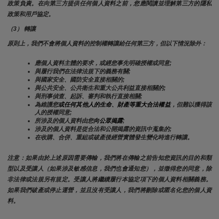
政策負責。在向第三方提供任何個人資料之前，您應閱讀並理解第三方的隱私
政策和用戶協定。
（3） 轉讓
原則上，我們不會將個人資料的控制權轉讓給任何第三方，但以下情況除外：
應個人資料主體的要求，或經您事先明確授權或同意;
與履行我們在法律法規下的義務有關;
與國家安全、國防安全直接相關的;
與公共安全、公共衛生和重大公共利益直接相關的;
與刑事偵查、起訴、審判和執行直接相關;
為維護您
或任何其他人的生命、財產等重大合法權益
，但難以獲得該
人的授權同意;
所涉及的個人資料由您
向公眾揭露
;
涉及的個人資料是從合法和公開揭露的資訊中蒐集的;
在收購、合併、重組或破產後經營實體發生變化時進行轉讓。
注意：如果由於上述原因需要傳輸，我們將在傳輸之前告知您資訊的目的和類
型以及受讓人（如果涉及敏感信息，我們也會通知您），並徵得您的同意，除
非法律或法規另有規定。受讓人將繼續履行本協定項下的個人資料相關義務。
如果我們破產或停止運營，並且沒有受讓人，我們將刪除或匿名化您的個人資
料。