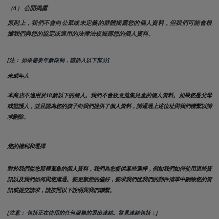
（4） 公開揭露
原則上，我們不會向公眾或未定義的群體揭露您的個人資料，但我們可能會根
據我們與您的協定或適用的法律法規揭露您的個人資料。
[注： 如果需要年齡限制，請插入以下部分]
未成年人
本商店不適用於18歲以下的個人。我們不會故意蒐集兒童的個人資料。如果您是父母
或監護人，並且認為您的孩子向我們提供了個人資料，請通過上述位址與我們聯繫以請
求刪除。
您的權利和選擇
對於我們從您那裡蒐集的個人資料，我們為您提供某些選擇，例如我們如何使用這些資
訊以及我們如何與您溝通。要更新您的偏好，要求我們從我們的郵件清單中刪除您的資
訊或提交請求，請按照以下說明與我們聯繫。
[注意： 包括正在使用的任何服務的退出連結。常見連結包括：]