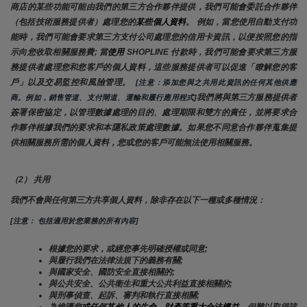
商店的某些功能可能由我們的第三方合作夥伴提供，我們可能會委託合作夥伴
（包括技術服務提供者）處理您的
某些個人資料
。 例如，當您使用自動支付功
能時，我們可能會要求第三方支付公司處理您的信用卡資訊，以便按照您的指
示向您收取相關服務費; 當
使用 
SHOPLINE 付款時，我們可能會要求第三方服
務提供者處理您和您客戶的個人資料，這些服務提供者可以促進「瞭解您的客
戶」以及交易監控和風險管理。 
 [注意：添加您與之共用此資訊的任何其他供應
我們將與第三方服務提供者
商。例如，銷售管道、支付閘道、運輸和履行應用程式]
簽署保密協定，以管理數據處理的目的、處理期限和雙方的責任，並將要求合
作夥伴根據我們的要求和本隱私政策處理數據。如果您不同意合作夥伴蒐集提
供相關服務所需的個人資料，您或您的客戶可能無法使用相關服務。
（2） 共用
我們不會與任何第三方共享個人資料，除非存在以下一種或多種情況：
[注意： 包括適用於您業務的所有內容]
根據您的要求，或經您事先明確授權或同意;
與履行我們在法律法規下的義務有關;
與國家安全、國防安全直接相關的;
與公共安全、公共衛生和重大公共利益直接相關的;
與刑事偵查、起訴、審判和執行直接相關;
為維護您
或任何其他人的生命、財產等重大合法權益
，但難以取得該