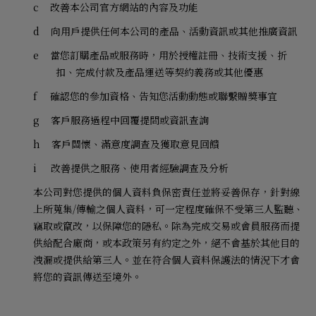
c
改善本公司官方網站的內容及功能
d
向用戶提供任何本公司的產品、活動資訊或其他推廣資訊
e
當您訂購產品或服務時，用於授權註冊、技術支援、折
扣、完成付款及產品運送等契約義務或其他優惠
f
確認您的參加資格、告知您活動動態或聯繫贈獎事宜
g
客戶服務過程中回覆提問或資訊查詢
h
客戶關懷、滿意度調查及獲取意見回饋
i
改善提供之服務、使用者經驗調查及分析
本公司對您提供的個人資料負保密責任並將妥善保存，針對線
上所蒐集
/
傳輸之個人資料，可一定程度確保不受第三人監聽、
竊取或竄改，以保障您的隱私。除為完成交易或會員服務而提
供給配合廠商，或本政策另有約定之外，絕不會基於其他目的
洩漏或提供給第三人。並在符合個人資料保護法的情況下才會
將您的資訊傳送至境外。