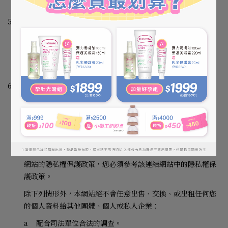
5.
個人資料利用之地區
本公司個人資料主機、相關網路伺服器主機之所在地，及本公
司相關服務之行銷地區，為您個人資料利用之地區。
6.
個人資料利用之對象
本公司、本公司之關係企業、本公司之合作夥伴、相關委外協
力廠商（例如：提供金流服務之廠商）及政府機關，為您個人
資料利用之對象。本政策及其告知事項，僅適用於本服務相關
官網。官網內可能包含許多連結以及其他合作夥伴所提供的商
品或服務，若您點進該網站頁面時，該連結網站並不適用於本
網站的隱私權保護政策，您必須參考該連結網站中的隱私權保
護政策。
除下列情形外，本網站絕不會任意出售、交換、或出租任何您
的個人資料給其他團體、個人或私人企業：
a
配合司法單位合法的調查。