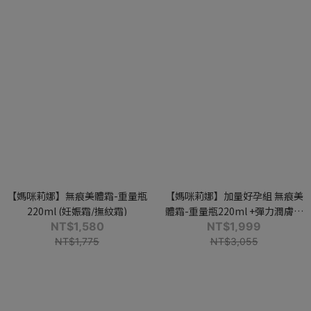
【媽咪莉娜】無痕美體霜-重量瓶
【媽咪莉娜】加量好孕組 無痕美
220ml (妊娠霜/撫紋霜)
體霜-重量瓶220ml +彈力潤膚油
NT$1,580
100ml (妊娠霜/妊娠油/身體油)
NT$1,999
NT$1,775
NT$3,055