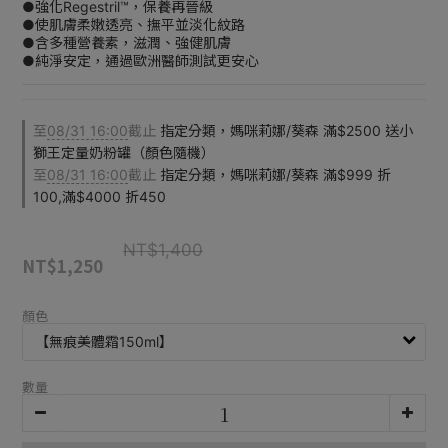
●強化Regestril™，保養再晉級
●使肌膚柔嫩透亮、撫平並淡化紋路
●含多種營養素，滋潤、強健肌膚
●純淨安定，通過歐洲醫師測試更安心
至
08/31 16:00
截止
指定分類，媽咪莉娜/葵森 滿$2500 送小
獅王定量奶粉罐（顏色隨機）
至
08/31 16:00
截止
指定分類，媽咪莉娜/葵森 滿$999 折
100,滿$4000 折450
NT$1,400
NT$1,250
顏色
數量