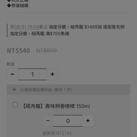
◆修復組織
至
08/31 16:00
截止
指定分類，紐芮寵 $1499送 造型理毛梳
指定分類，紐芮寵 滿$700免運
NT$540
NT$600
數量
以優惠價加購商品
(最多 1 件)
【紐芮寵】異味掰香噴噴 150ml
優惠價 NT$749