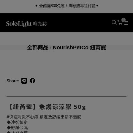
✦ 全館滿800免運！滿額贈再送好禮✦
全部商品
/
NourishPetCo 紐芮寵
Share:
【紐芮寵】急護涼涼膠 50g
#快速消炎不心疼 鎮定及舒緩患部不適感
◆冷卻鎮定
◆舒緩保濕
◆抗炎止癢