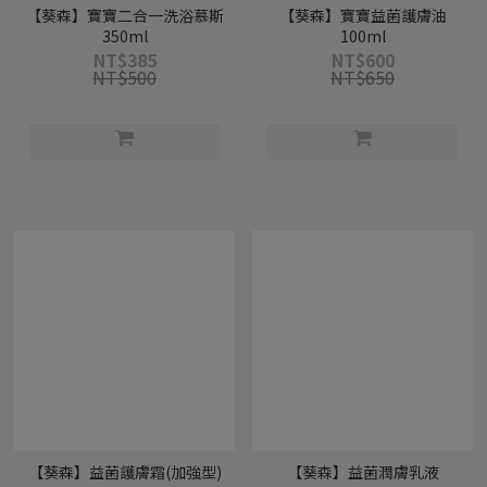
【葵森】寶寶二合一洗浴慕斯
【葵森】寶寶益菌護膚油
350ml
100ml
NT$385
NT$600
NT$500
NT$650
【葵森】益菌護膚霜(加強型)
【葵森】益菌潤膚乳液