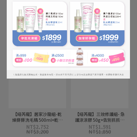
NT$500
NT$650
【紐芮寵】居家沙龍組-乾
【紐芮寵】三效修護組- 急
燥掰掰洗毛精 500ml+乾燥
護涼涼膠 50g+告別抓抓霜
掰掰護毛乳 500ml+異味掰
75g+肉球棒棒 17g
NT$2,752
NT$1,591
NT$3,200
NT$1,850
香噴噴150ml