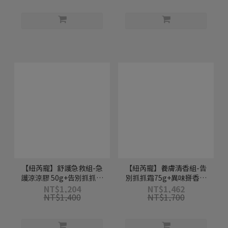
【紐芮寵】舒護急救組-急
【紐芮寵】養膚清香組-告
護涼涼膠 50g+告別抓抓霜
別抓抓霜75g+異味掰香噴
75g
噴 150ml
NT$1,204
NT$1,462
NT$1,400
NT$1,700