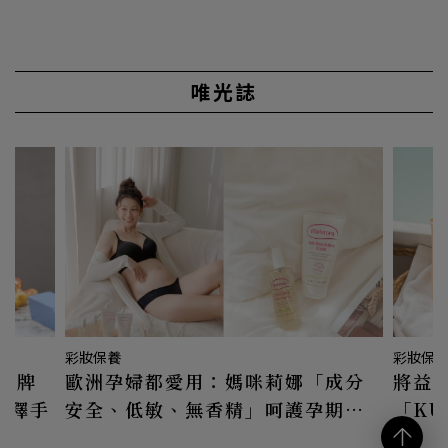
唯光誌
彩妝保養
彩妝保
品牌
歐洲孕婦都愛用：媽咪莉娜「成分
將益
愛不釋手
安全、低敏、無香精」呵護孕期到
「KÜ
產後的每個時刻
易敏