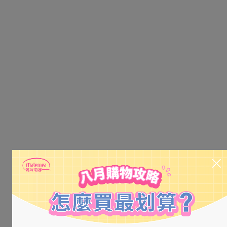
▋
使用方法：針對需加強修護部位使用
益菌護膚霜，再
取適
量益菌潤膚乳液塗抹於臉部及全身肌膚，推勻按摩至吸收，
幫助皮膚潤澤保濕。
成分：
Water,Helianthus Annuus (Sunflower) Seed
益菌潤膚乳液：
Oil,Butylene Glycol ,Caprylic / Capric
Triglyceride,Diglycerin,Butyrospermum Parkii
Butter,Cetearyl Olivate,Sorbitan Olivate,Betaine,Camellia
Japonica Seed Oil,Sodium Lauroyl
Lactylate,Hydroxyacetophenone,Propylene
Glycol,Lactococcus Ferment Lysate,Allantoin,Xanthan
Gum,Pentylene Glycol,Caprylhydroxamic acid,Ceramide
NP,Glyceryl
Caprylate,Phenoxyethanol,Tocopherol,Ceramide
AP,Cholesterol,Phytosphingosine,Carbomer,Ethylhexylglycerin,L