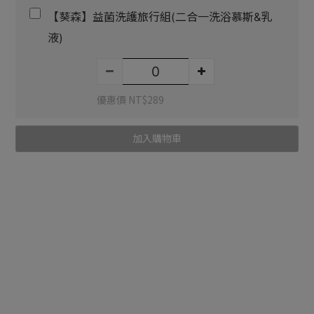
【葵森】益菌洗護旅行組(二合一洗浴慕斯&乳
液)
優惠價 NT$289
加入購物車
送貨及付款方
商品描述
顧客評價
式