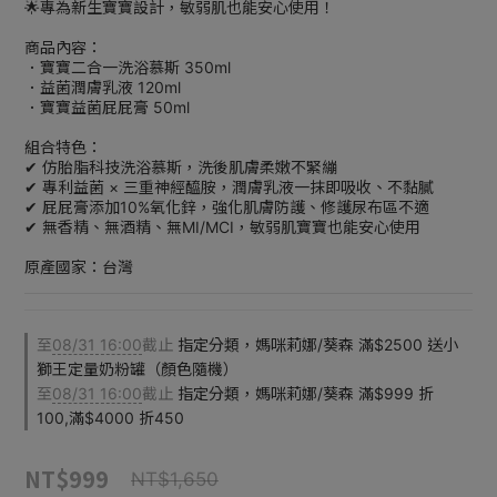
🌟專為新生寶寶設計，敏弱肌也能安心使用！
商品內容：
．寶寶二合一洗浴慕斯 350ml
．益菌潤膚乳液 120ml
．寶寶益菌屁屁膏 50ml
組合特色：
✔ 仿胎脂科技洗浴慕斯，洗後肌膚柔嫩不緊繃
✔ 專利益菌 × 三重神經醯胺，潤膚乳液一抹即吸收、不黏膩
✔ 屁屁膏添加10%氧化鋅，強化肌膚防護、修護尿布區不適
✔ 無香精、無酒精、無MI/MCI，敏弱肌寶寶也能安心使用
原產國家：台灣
至
08/31 16:00
截止
指定分類，媽咪莉娜/葵森 滿$2500 送小
獅王定量奶粉罐（顏色隨機）
至
08/31 16:00
截止
指定分類，媽咪莉娜/葵森 滿$999 折
100,滿$4000 折450
NT$999
NT$1,650