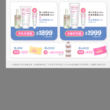
Acid,Sodium Benzoate,Sodium Chloride,Ceramide EOP
商品容量：120ml
保存期限：3年
適用對象：新生兒、嬰幼兒、成人
製造商：芙亞國際股份有限公司
地址：302新竹縣竹北市復興二路21號
原產國家：台灣
保存方式：避免日光直射或放置高溫處
【寶寶益菌屁屁膏】
專為新生、嬰幼兒屁屁肌膚所開發之防護配方，具有隔離、舒
緩、修護三重功效。9.9%高濃度氧化鋅添加，有助於形成不透
水的保護屏障，隔絕皮膚與糞便、尿液的接觸，有效預防臀部周
圍肌膚的不適；搭配德國專利益生菌技術及複方神經醯胺，能強
化皮膚屏障，解決多種皮膚需求，讓寶寶的屁屁肌膚維持在最好