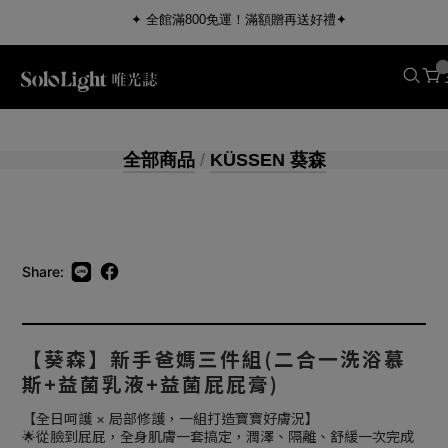
✦ 全館滿800免運！滿額贈再送好禮✦
全部商品
/
KÜSSEN 葵森
Share:
【葵森】新手爸媽三件組(二合一洗浴慕
斯+益菌乳液+益菌屁屁膏)
【全日呵護 × 局部修護，一組打造寶寶好膚況】
🌟從臉到屁屁，全身肌膚一套搞定，潤澤、隔離、舒緩一次完成