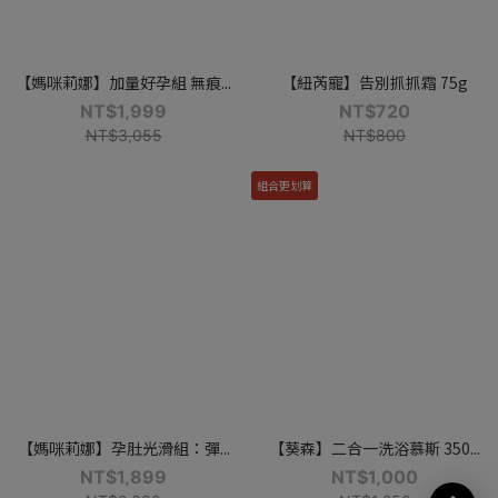
【媽咪莉娜】加量好孕組 無痕...
【紐芮寵】告別抓抓霜 75g
NT$1,999
NT$720
NT$3,055
NT$800
組合更划算
【媽咪莉娜】孕肚光滑組：彈...
【葵森】二合一洗浴慕斯 350...
NT$1,899
NT$1,000