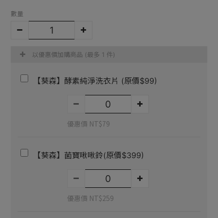
數量
以優惠價加購商品
(最多 1 件)
【葵森】酵素純淨洗衣片 (原價$99)
優惠價 NT$79
【葵森】菌寶啾啾鈴(原價$399)
優惠價 NT$259