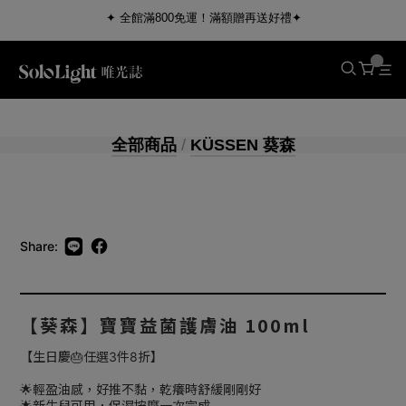
✦ 全館滿800免運！滿額贈再送好禮✦
全部商品
/
KÜSSEN 葵森
Share:
【葵森】寶寶益菌護膚油 100ml
【生日慶🎂任選3件8折】
🌟輕盈油感，好推不黏，乾癢時舒緩剛剛好
🌟新生兒可用，保濕按摩一次完成