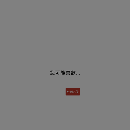
2. 請放置在幼兒拿取不到的地方
3. 肌膚如有異常或不適請暫停使用。
4. 使用如有疑問請洽詢客服專線。
5. 開封後，因接觸空氣所造成的質地色差屬正常現象。
您可能喜歡...
外出必備