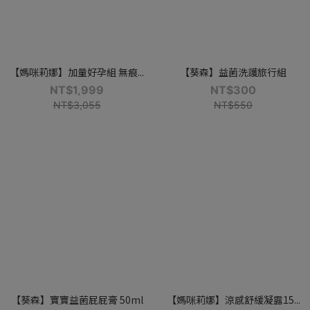
【媽咪莉娜】加量好孕組 無痕...
【葵森】益菌洗護旅行組
NT$1,999
NT$300
NT$3,055
NT$550
【葵森】寶寶益菌屁屁膏 50ml
【媽咪莉娜】涼感舒緩凝露15...