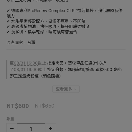
✔ 德國專利ProRenew Complex CLR™益菌精粹，強化屏障及修
護力
✔ 水脂平衡輕盈配方，滋潤不厚重、不悶熱
✔ 高親膚植物油，快速吸收、提升肌膚柔嫩度
✔ 洗澡後、換季乾燥、睡前護膚皆適合
原產國家：台灣
至
08/31 16:00
截止
指定商品，葵森單品任選3件8折
至
08/31 16:00
截止
指定分類，媽咪莉娜/葵森 滿$2500 送小
獅王定量奶粉罐（顏色隨機）
查看更多
NT$600
NT$650
數量