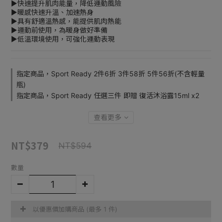
▶快速提升肌肉能量，降低運動風險
▶暖感快速升溫、加速熱身
▶具有舒適溫熱感，能提供肌肉熱能
▶運動前使用，為暖身做好準備
▶低溫環境使用，可強化運動表現
指定商品，Sport Ready 2件6折 3件58折 5件56折(不含輕量
瓶)
指定商品，Sport Ready 任選三件 即贈 復活沐浴露15ml x2
查看更多
NT$379
NT$594
數量
以優惠價加購商品
(最多 1 件)