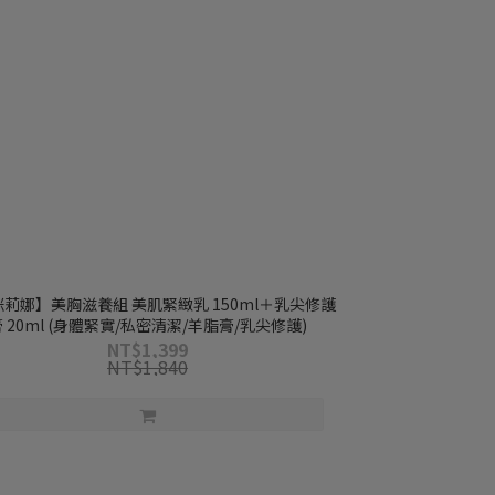
美胸滋養組 美肌緊緻乳 150ml＋乳尖修護
 20ml (身體緊實/私密清潔/羊脂膏/乳尖修護)
NT$1,399
NT$1,840