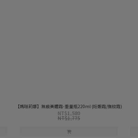
【媽咪莉娜】無痕美體霜-重量瓶220ml (妊娠霜/撫紋霜)
NT$1,580
NT$1,775