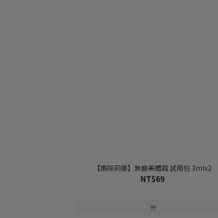
【媽咪莉娜】無痕美體霜 試用包 3mlx2
NT$69