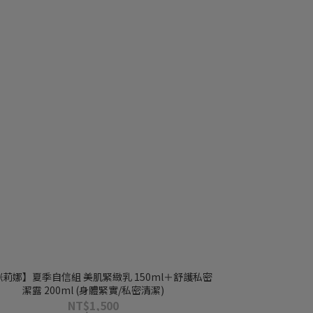
莉娜】夏季自信組 美肌緊緻乳 150ml＋舒護私密
潔露 200ml (身體緊實/私密清潔)
NT$1,500