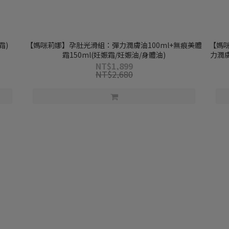
霜)
【媽咪莉娜】孕肚光滑組：彈力潤膚油100ml+無痕美體
【媽咪
霜150ml(妊娠霜/妊娠油/身體油)
力潤膚
NT$1,899
NT$2,680