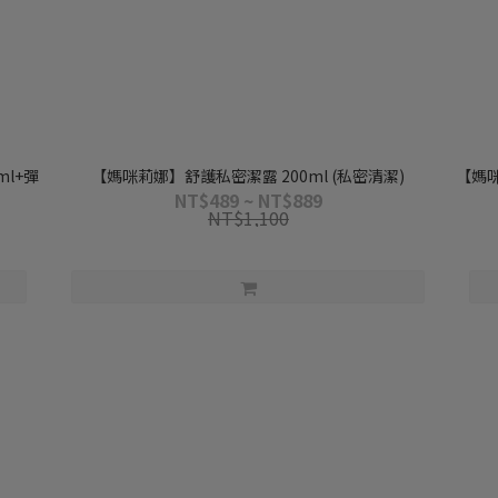
l+彈
【媽咪莉娜】舒護私密潔露 200ml (私密清潔)
【媽咪
NT$489 ~ NT$889
NT$1,100