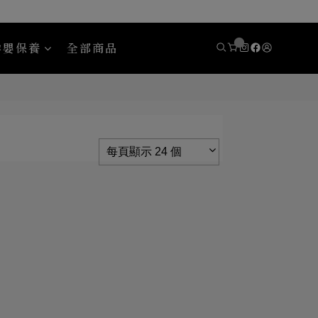
孕嬰保養
全部商品
eady 斯博銳迪
Areaware
每頁顯示 24 個