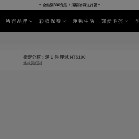
✦ 全館滿800免運！滿額贈再送好禮✦
所有品牌
彩妝保養
運動生活
寵愛毛孩
ÜSSEN 葵森
NourishPetCo 紐芮寵
沐浴清潔
臉部保養
毛皮照護
身體保養
Sport R
指定分類：滿 1 件 即減 NT$100
條款與細則