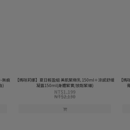
新-無痕
【媽咪莉娜】夏日輕盈組 美肌緊緻乳 150ml＋涼感舒緩
【媽咪莉娜】
油)
凝露150ml(身體緊實/放鬆緊繃)
膏
NT$1,199
NT$2,130