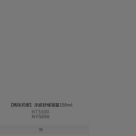
【媽咪莉娜】涼感舒緩凝露150ml
NT$680
NT$850