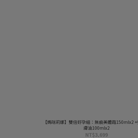
【媽咪莉娜】雙倍好孕組：無痕美體霜150mlx2 
膚油100mlx2
NT$3,699