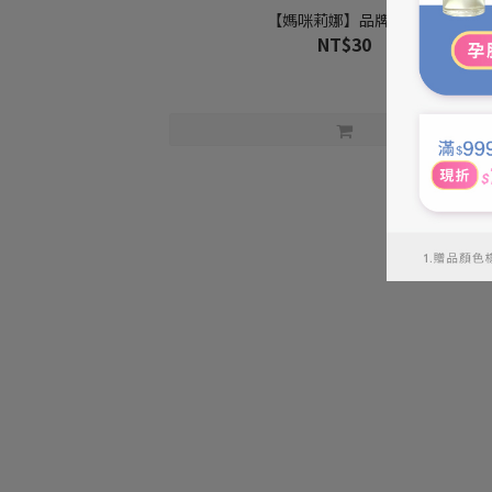
【媽咪莉娜】品牌紙袋
NT$30