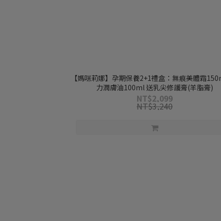
【媽咪莉娜】孕期保養2+1禮盒：無痕美體霜150m
力潤膚油100ml 送乳尖修護膏(羊脂膏)
NT$2,099
NT$3,240