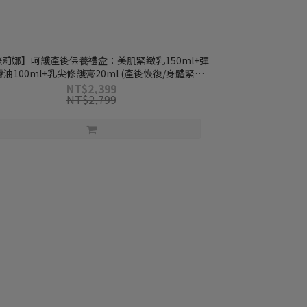
莉娜】呵護產後保養禮盒：美肌緊緻乳150ml+彈
油100ml+乳尖修護膏20ml (產後恢復/身體緊實/
乳尖修護/身體油)
NT$2,399
NT$2,799