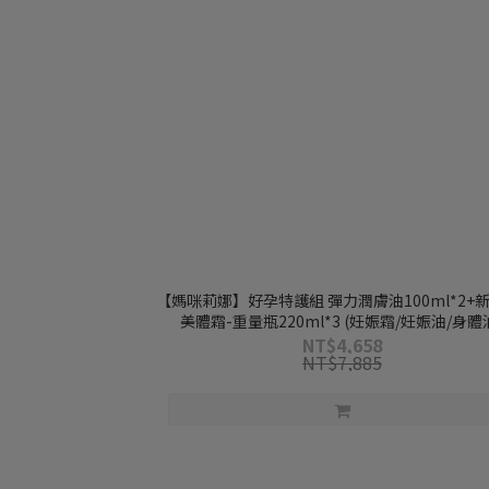
【媽咪莉娜】好孕特護組 彈力潤膚油100ml*2+
美體霜-重量瓶220ml*3 (妊娠霜/妊娠油/身體
NT$4,658
NT$7,885