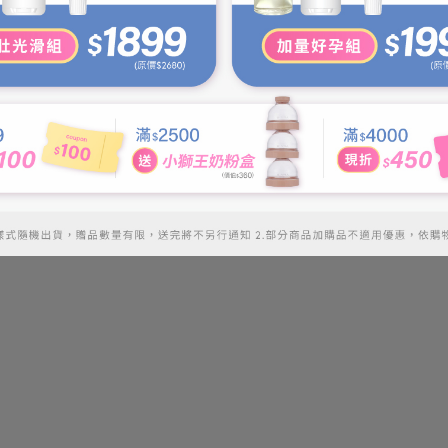
【媽咪莉娜】加量好孕組 無痕美體霜-重量瓶220ml +彈
【
力潤膚油100ml (妊娠霜/妊娠油/身體油)
NT$1,999
NT$3,055