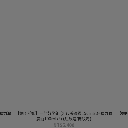
+彈力潤
【媽咪莉娜】三倍好孕組 (無痕美體霜150mlx3+彈力潤
【媽咪
膚油100mlx3) (妊娠霜/撫紋霜)
NT$5,400