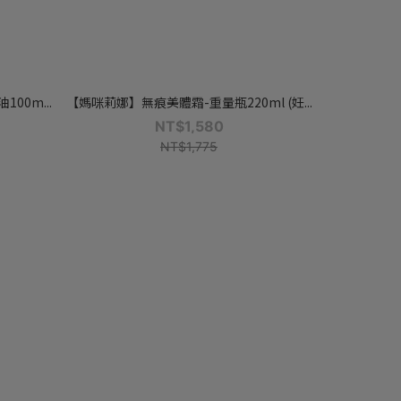
00m...
【媽咪莉娜】無痕美體霜-重量瓶220ml (妊...
NT$1,580
NT$1,775