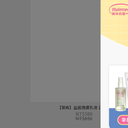
【葵森】益菌潤膚乳液 120ml
NT$580
NT$650