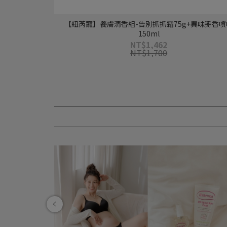
【紐芮寵】養膚清香組-告別抓抓霜75g+異味掰香噴
150ml
NT$1,462
NT$1,700