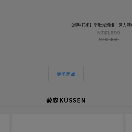
【媽咪莉娜】孕肚光滑組：彈力潤膚油1
NT$1,899
NT$2,680
更多商品
葵森KÜSSEN