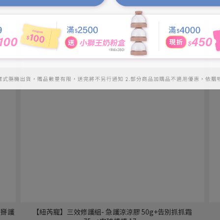
掰掰護
【紐芮寵】三效修護組- 急護涼涼膠 50g+告別抓抓霜