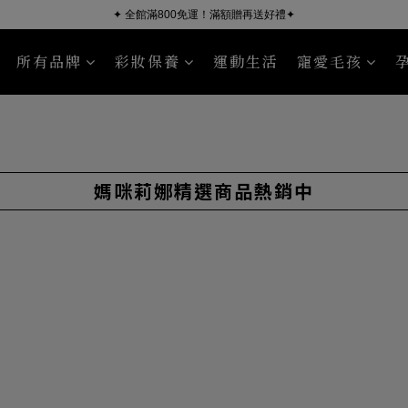
✦ 全館滿800免運！滿額贈再送好禮✦
所有品牌
彩妝保養
運動生活
寵愛毛孩
ÜSSEN 葵森
NourishPetCo 紐芮寵
沐浴清潔
臉部保養
毛皮照護
身體保養
Sport R
媽咪莉娜精選商品熱銷中