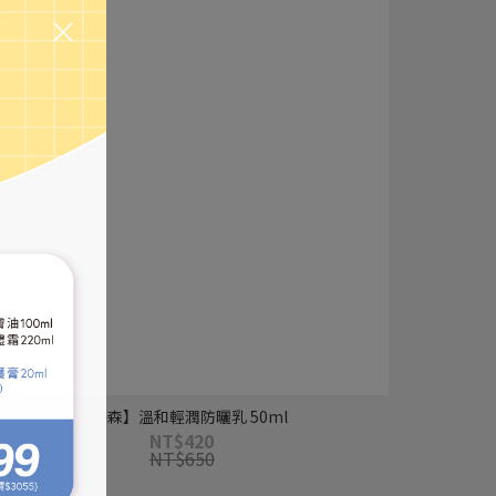
【葵森】溫和輕潤防曬乳 50ml
NT$420
NT$650