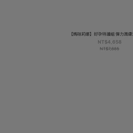
【媽咪莉娜】好孕特護組 彈力潤膚油1
NT$4,658
NT$7,885