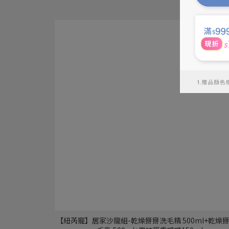
【紐芮寵】居家沙龍組-乾燥掰掰洗毛精 500ml+乾燥