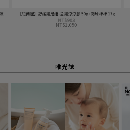
噴
【紐芮寵】舒緩護足組-急護涼涼膠 50g+肉球棒棒 17g
NT$903
NT$1,050
唯光誌