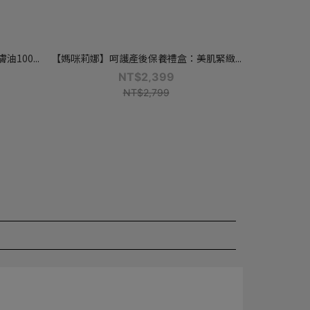
00...
【媽咪莉娜】呵護產後保養禮盒：美肌緊緻...
NT$2,399
NT$2,799