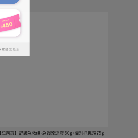
【紐芮寵】舒護急救組-急護涼涼膠 50g+告別抓抓霜75g