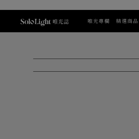
唯光專欄
精選商品
Maternea 媽咪莉娜
K