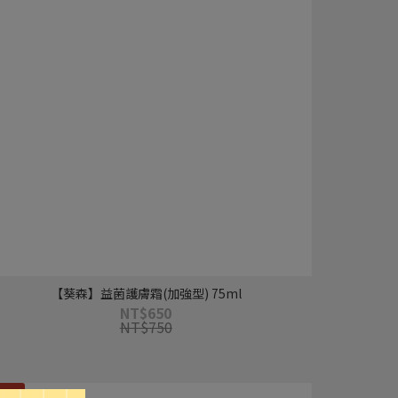
【葵森】益菌護膚霜(加強型) 75ml
NT$650
NT$750
寶防曬