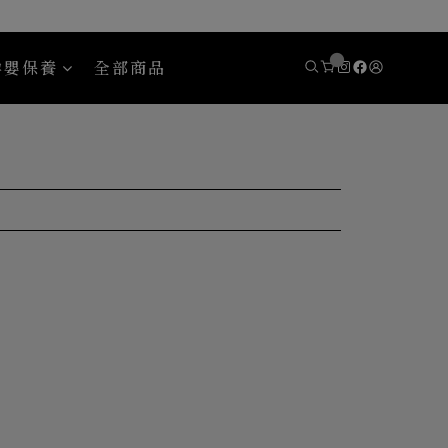
孕嬰保養
全部商品
eady 斯博銳迪
Areaware