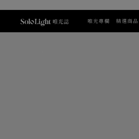
唯光專欄
精選商品
Maternea 媽咪莉娜
K