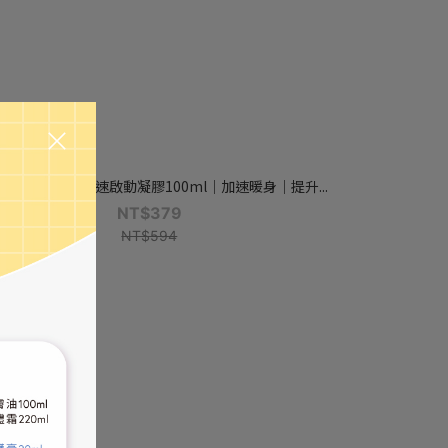
port Ready】極速啟動凝膠100ml｜加速暖身｜提升...
NT$379
NT$594