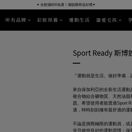
✦ 全館滿800免運！滿額贈再送好禮✦
所有品牌
彩妝保養
運動生活
寵愛毛孩
ÜSSEN 葵森
NourishPetCo 紐芮寵
沐浴清潔
臉部保養
毛皮照護
身體保養
Sport R
Sport Ready 斯
『運動就是生活。做好準備，
來自保加利亞的全新生活運動品牌
複合物結合礦物質、天然油脂
題。希望使用者能透過Sport
適，時時刻刻擁有最舒適的運
不論是挑戰極限的運動員，或
並且維持良好的運動習慣；保