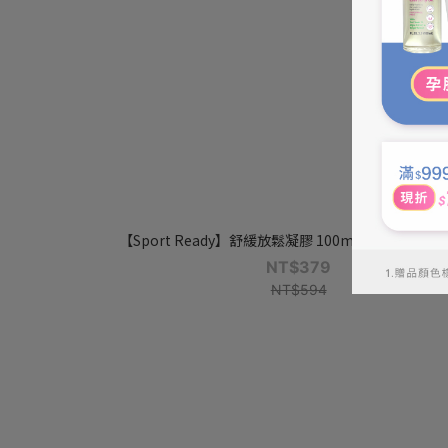
【Sport Ready】舒緩放鬆凝膠 100ml｜鐵腿救星｜告
NT$379
NT$594