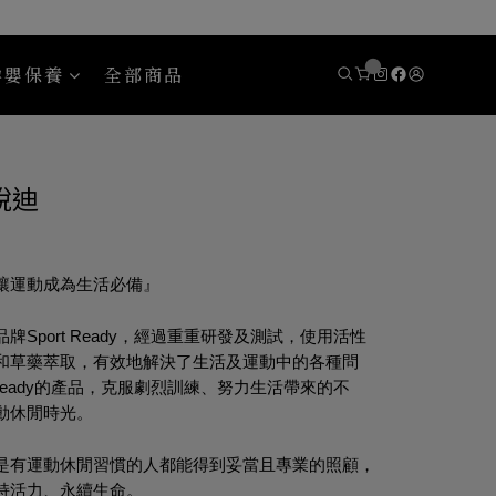
孕嬰保養
全部商品
eady 斯博銳迪
Areaware
博銳迪
讓運動成為生活必備』
Sport Ready，經過重重研發及測試，使用活性
和草藥萃取，有效地解決了生活及運動中的各種問
 Ready的產品，克服劇烈訓練、努力生活帶來的不
動休閒時光。
是有運動休閒習慣的人都能得到妥當且專業的照顧，
持活力、永續生命。