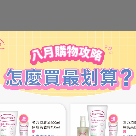
【Sport Ready】極速復活凝膠100ml｜快速降溫｜冷卻...
【S
NT$379
NT$594