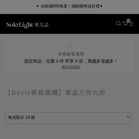
✦ 全館滿800免運！滿額贈再送好禮✦
所有顧客適用
指定商品：任選 3 件 即享 9 折，買越多省越多！
條款與細則
【Doris葵森團購】單品三件九折
每頁顯示 24 個