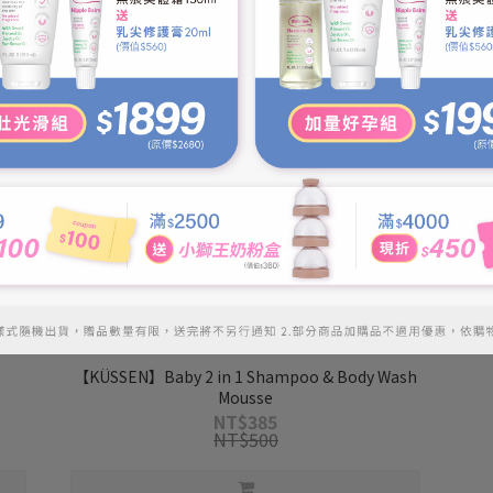
【KÜSSEN】Baby 2 in 1 Shampoo & Body Wash
Mousse
NT$385
NT$500