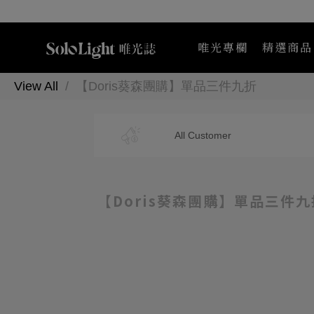
唯光專欄
精選商品
View All
【Doris葵森團購】單品三件九折
Maternea
All Customer
【Doris葵森團購】單品三件九