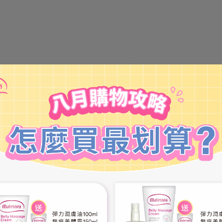
ream
【KÜSSEN】Probiotics Moisturizing Lotion 120ml
【KÜ
NT$580
NT$650