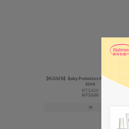
【KÜSSEN】Baby Probiotics Nappy Rash C
50ml
NT$420
NT$500