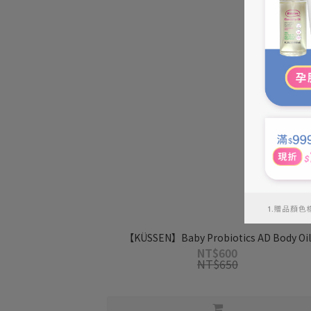
【KÜSSEN】Baby Probiotics AD Body Oil
NT$600
NT$650