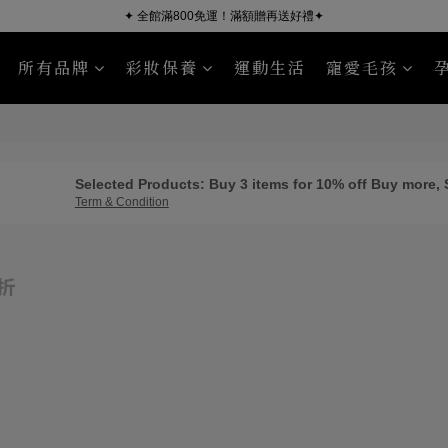
✦ 全館滿800免運！滿額贈再送好禮✦
所有品牌
彩妝保養
運動生活
寵愛毛孩
KÜSSEN
Nourish Pet Company
沐浴清潔
臉部保養
毛皮照護
身體保養
Sport Read
Selected Products: Buy 3 items for 10% off Buy more,
Term & Condition
折