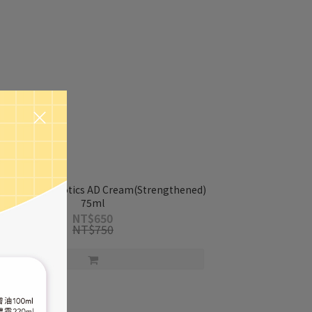
SSEN】Probiotics AD Cream(Strengthened)
75ml
NT$650
NT$750